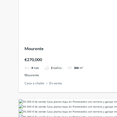
Mourente
€270,000
4
hab
2
baños
368
m²
Mourente
Casa o chalet
En venta