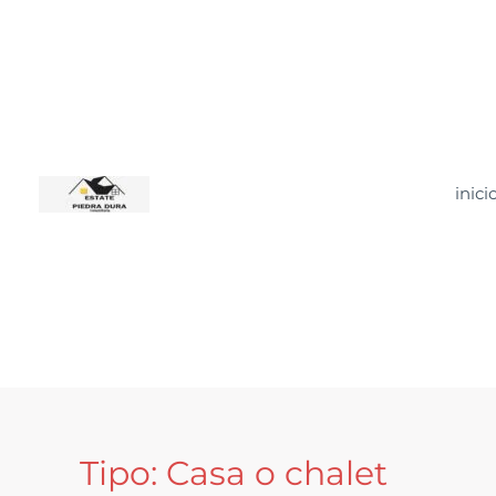
Ir
al
contenido
inici
Tipo:
Casa o chalet