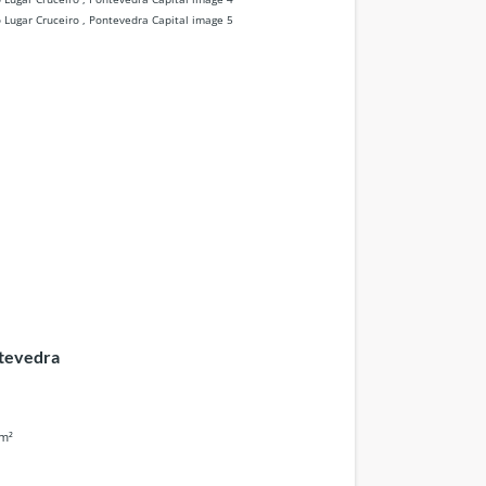
ntevedra
m²