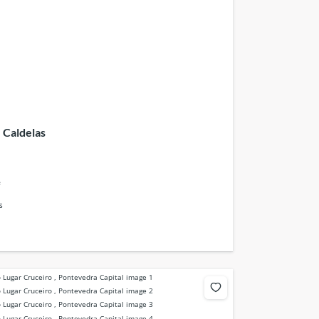
 Caldelas
²
s