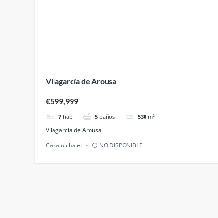
Vilagarcía de Arousa
€599,999
7
hab
5
baños
530
m²
Vilagarcía de Arousa
Casa o chalet
⚪ NO DISPONIBLE