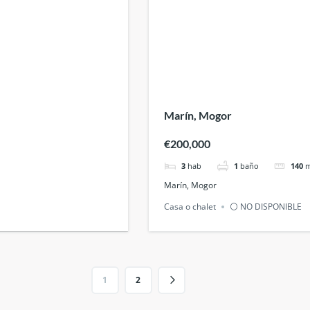
Marín, Mogor
€200,000
3
hab
1
baño
140
Marín, Mogor
Casa o chalet
⚪ NO DISPONIBLE
1
2