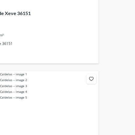
a de Xeve 36151
m²
ve 36151