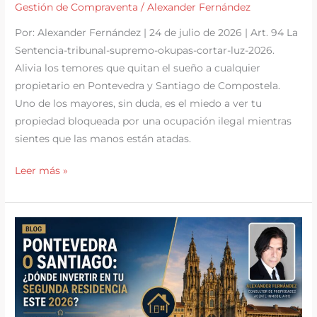
Gestión de Compraventa
/
Alexander Fernández
Por: Alexander Fernández | 24 de julio de 2026 | Art. 94 La
Sentencia-tribunal-supremo-okupas-cortar-luz-2026.
Alivia los temores que quitan el sueño a cualquier
propietario en Pontevedra y Santiago de Compostela.
Uno de los mayores, sin duda, es el miedo a ver tu
propiedad bloqueada por una ocupación ilegal mientras
sientes que las manos están atadas.
La
Leer más »
gran
victoria
de
los
propietarios:
El
Tribunal
Supremo