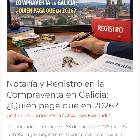
el
«turismo»
en
tu
casa
Notaría y Registro en la
Compraventa en Galicia:
¿Quién paga qué en 2026?
Gestión de Compraventa
/
Alexander Fernández
Por: Alexander Fernández | 23 de enero de 2026 | Art. 62
La Notaría y el Registro en la compraventa en Galicia