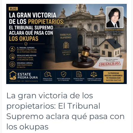
en
2026:
Por
qué
este
es
el
momento
clave
para
vender
tu
La gran victoria de los
propiedad
en
propietarios: El Tribunal
la
Supremo aclara qué pasa con
capital
los okupas
gallega