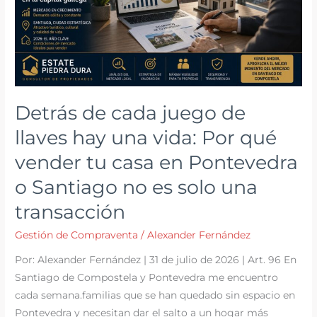
Detrás de cada juego de
llaves hay una vida: Por qué
vender tu casa en Pontevedra
o Santiago no es solo una
transacción
Gestión de Compraventa
/
Alexander Fernández
Por: Alexander Fernández | 31 de julio de 2026 | Art. 96 En
Santiago de Compostela y Pontevedra me encuentro
cada semana.familias que se han quedado sin espacio en
Pontevedra y necesitan dar el salto a un hogar más