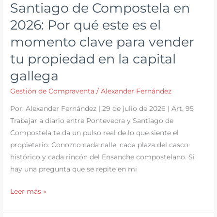
Santiago de Compostela en
Pontevedra
o
2026: Por qué este es el
Santiago
momento clave para vender
no
tu propiedad en la capital
es
solo
gallega
una
Gestión de Compraventa
/
Alexander Fernández
transacción
Por: Alexander Fernández | 29 de julio de 2026 | Art. 95
Trabajar a diario entre Pontevedra y Santiago de
Compostela te da un pulso real de lo que siente el
propietario. Conozco cada calle, cada plaza del casco
histórico y cada rincón del Ensanche compostelano. Si
hay una pregunta que se repite en mi
Santiago
Leer más »
de
Compostela