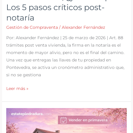
Los 5 pasos críticos post-
notaría
Gestión de Compraventa
/
Alexander Fernández
Por: Alexander Fernández | 25 de marzo de 2026 | Art. 88
trámites post venta vivienda, la firma en la notaría es el
momento de mayor alivio, pero no es el final del camino.
Una vez que entregas las llaves de tu propiedad en
Pontevedra, se activa un cronómetro administrativo que,
si no se gestiona
Ya
Leer más »
he
vendido,
¿y
ahora
qué?
Los