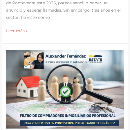
de Pontevedra este 2026, parece sencillo poner un
anuncio y esperar llamadas. Sin embargo, tras años en el
sector, he visto cómo
El
Leer más »
peligro
de
vender
casa
como
particular
en
Galicia:
Lo
que
no
te
cuentan