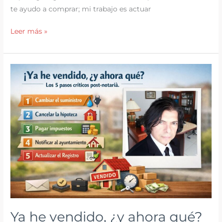
te ayudo a comprar; mi trabajo es actuar
Pontevedra
Leer más »
o
Santiago:
¿Dónde
invertir
en
tu
segunda
residencia
este
2026?
Ya he vendido, ¿y ahora qué?