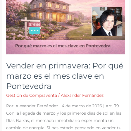
5
pasos
críticos
post-
notaría
Vender en primavera: Por qué
marzo es el mes clave en
Pontevedra
Gestión de Compraventa
/
Alexander Fernández
Por: Alexander Fernández | 4 de marzo de 2026 | Art. 79
Con la llegada de marzo y los primeros días de sol en las
Rías Baixas, el mercado inmobiliario experimenta un
cambio de energía. Si has estado pensando en vender tu