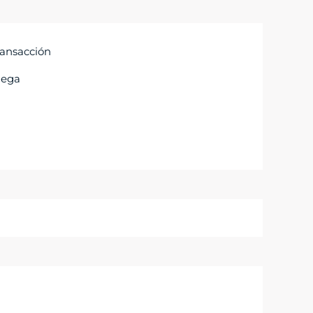
ransacción
lega