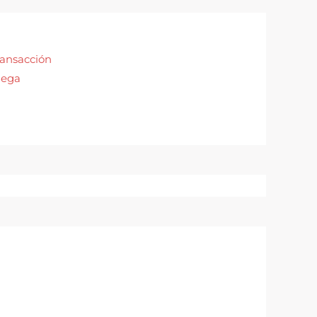
ransacción
lega