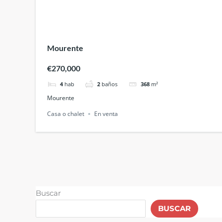
Mourente
€270,000
4
hab
2
baños
368
m²
Mourente
Casa o chalet
En venta
Buscar
BUSCAR