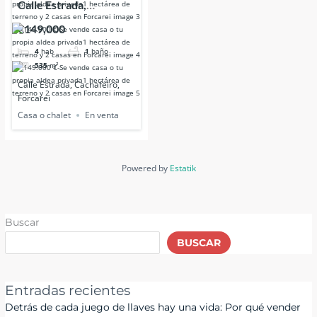
Calle Estrada,
Cachafeiro, Forcarei
€149,000
4
hab
1
baño
535
m²
Calle Estrada, Cachafeiro,
Forcarei
Casa o chalet
En venta
Powered by
Estatik
Buscar
BUSCAR
Entradas recientes
Detrás de cada juego de llaves hay una vida: Por qué vender