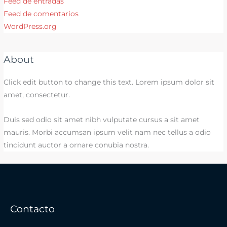
Feed de entradas
Feed de comentarios
WordPress.org
About
Click edit button to change this text. Lorem ipsum dolor sit
amet, consectetur.
Duis sed odio sit amet nibh vulputate cursus a sit amet
mauris. Morbi accumsan ipsum velit nam nec tellus a odio
tincidunt auctor a ornare conubia nostra.
Contacto