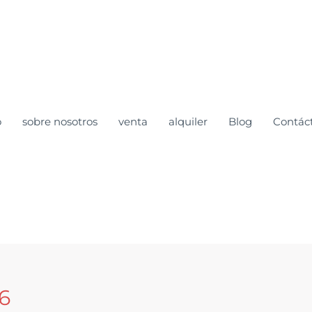
o
sobre nosotros
venta
alquiler
Blog
Contác
6