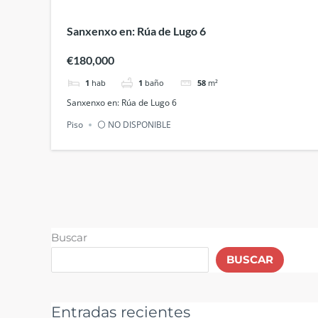
Sanxenxo en: Rúa de Lugo 6
€180,000
1
hab
1
baño
58
m²
Sanxenxo en: Rúa de Lugo 6
Piso
⚪ NO DISPONIBLE
Buscar
BUSCAR
Entradas recientes