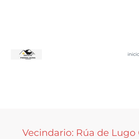
Ir
al
contenido
inici
Vecindario:
Rúa de Lugo 