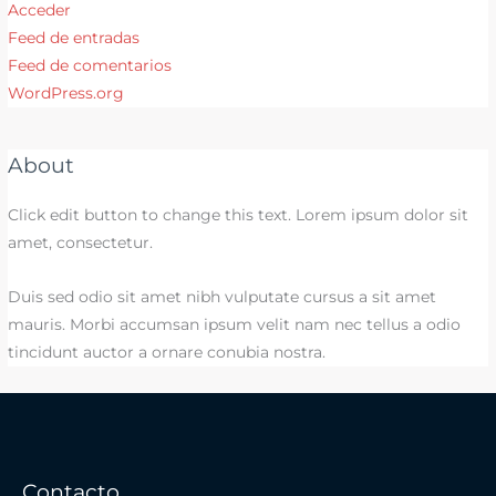
Acceder
Feed de entradas
Feed de comentarios
WordPress.org
About
Click edit button to change this text. Lorem ipsum dolor sit
amet, consectetur.
Duis sed odio sit amet nibh vulputate cursus a sit amet
mauris. Morbi accumsan ipsum velit nam nec tellus a odio
tincidunt auctor a ornare conubia nostra.
Contacto