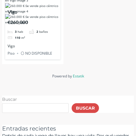
Vigo
€260,000
3
hab
2
baños
110
m²
Vigo
Piso
⚪ NO DISPONIBLE
Powered by
Estatik
Buscar
BUSCAR
Entradas recientes
Detrás de cada juego de llaves hay una vida: Por qué vender