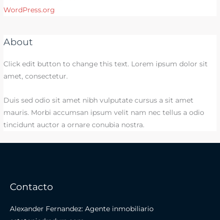
WordPress.org
About
Click edit button to change this text. Lorem ipsum dolor sit
amet, consectetur.
Duis sed odio sit amet nibh vulputate cursus a sit amet
mauris. Morbi accumsan ipsum velit nam nec tellus a odio
tincidunt auctor a ornare conubia nostra.
Contacto
Alexander Fernandez: Agente inmobiliario