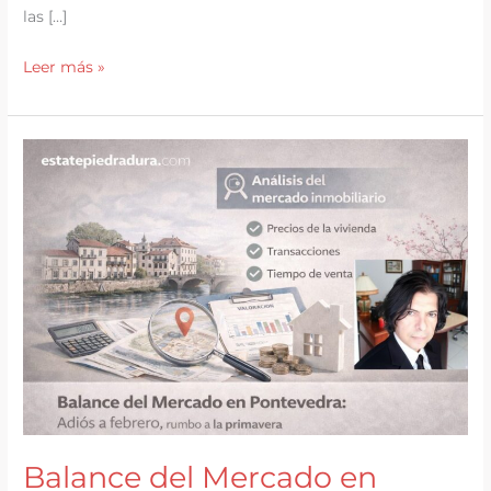
las […]
Balance
Leer más »
de
Marzo:
El
despertar
del
mercado
y
la
previsión
para
Semana
Santa
Balance del Mercado en