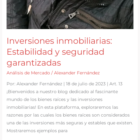
Inversiones inmobiliarias:
Estabilidad y seguridad
garantizadas
Análisis de Mercado
/
Alexander Fernández
Por: Alexander Fernández | 18 de julio de 2023 | Art. 13
¡Bienvenidos a nuestro blog dedicado al fascinante
mundo de los bienes raíces y las inversiones
inmobiliarias! En esta plataforma, exploraremos las
razones por las cuales los bienes raíces son considerados
una de las inversiones más seguras y estables que existen.
Mostraremos ejemplos para