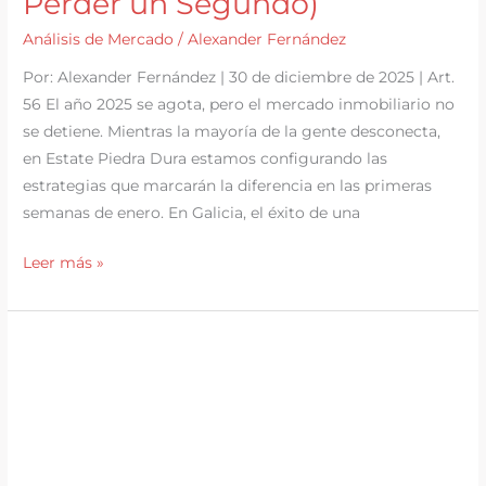
Perder un Segundo)
Análisis de Mercado
/
Alexander Fernández
Por: Alexander Fernández | 30 de diciembre de 2025 | Art.
56 El año 2025 se agota, pero el mercado inmobiliario no
se detiene. Mientras la mayoría de la gente desconecta,
en Estate Piedra Dura estamos configurando las
estrategias que marcarán la diferencia en las primeras
semanas de enero. En Galicia, el éxito de una
Hoja
Leer más »
de
Ruta
2026:
Cómo
Adelantarte
al
Mercado
Inmobiliario