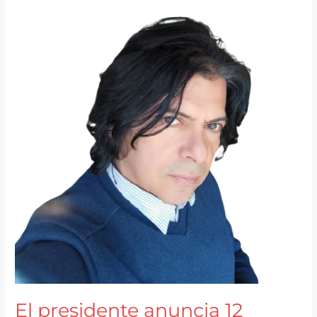
en
Galicia
(Sin
Perder
un
Segundo)
El presidente anuncia 12