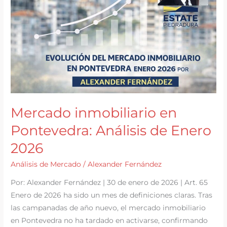
febrero,
rumbo
a
la
primavera
Mercado inmobiliario en
Pontevedra: Análisis de Enero
2026
Análisis de Mercado
/
Alexander Fernández
Por: Alexander Fernández | 30 de enero de 2026 | Art. 65
Enero de 2026 ha sido un mes de definiciones claras. Tras
las campanadas de año nuevo, el mercado inmobiliario
en Pontevedra no ha tardado en activarse, confirmando