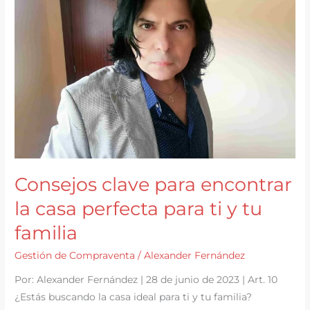
y
Perspectivas
2024
Consejos clave para encontrar
la casa perfecta para ti y tu
familia
Gestión de Compraventa
/
Alexander Fernández
Por: Alexander Fernández | 28 de junio de 2023 | Art. 10
¿Estás buscando la casa ideal para ti y tu familia?