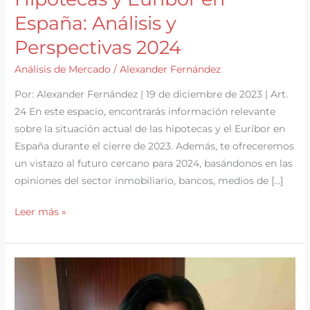
España: Análisis y
Perspectivas 2024
Análisis de Mercado
/
Alexander Fernández
Por: Alexander Fernández | 19 de diciembre de 2023 | Art.
24 En este espacio, encontrarás información relevante
sobre la situación actual de las hipotecas y el Euríbor en
España durante el cierre de 2023. Además, te ofreceremos
un vistazo al futuro cercano para 2024, basándonos en las
opiniones del sector inmobiliario, bancos, medios de […]
Hipotecas
Leer más »
y
Euríbor
en
España:
Análisis