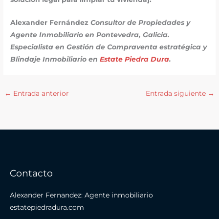
Alexander Fernández
Consultor de Propiedades y
Agente Inmobiliario en Pontevedra, Galicia.
Especialista en Gestión de Compraventa estratégica y
Blindaje Inmobiliario en
Estate Piedra Dura
.
←
Entrada anterior
Entrada siguiente
→
Contacto
Alexander Fernandez: Agente inmobiliario
estatepiedradura.com