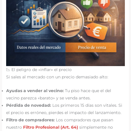
📉 El peligro de «inflar» el precio
Si sales al mercado con un precio demasiado alto:
Ayudas a vender al vecino:
Tu piso hace que el del
vecino parezca «barato» y se venda antes.
Pérdida de novedad:
Los primeros 15 días son vitales. Si
el precio es erróneo, pierdes el impacto del lanzamiento.
Filtro de compradores:
Los compradores que pasan
nuestro
Filtro Profesional (Art. 64)
simplemente no