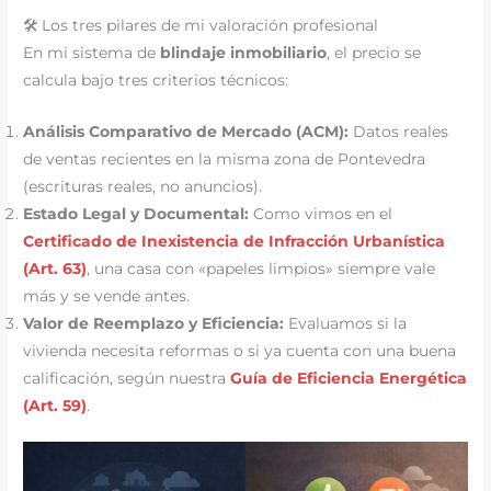
🛠️ Los tres pilares de mi valoración profesional
En mi sistema de
blindaje inmobiliario
, el precio se
calcula bajo tres criterios técnicos:
Análisis Comparativo de Mercado (ACM):
Datos reales
de ventas recientes en la misma zona de Pontevedra
(escrituras reales, no anuncios).
Estado Legal y Documental:
Como vimos en el
Certificado de Inexistencia de Infracción Urbanística
(Art. 63)
, una casa con «papeles limpios» siempre vale
más y se vende antes.
Valor de Reemplazo y Eficiencia:
Evaluamos si la
vivienda necesita reformas o si ya cuenta con una buena
calificación, según nuestra
Guía de Eficiencia Energética
(Art. 59)
.