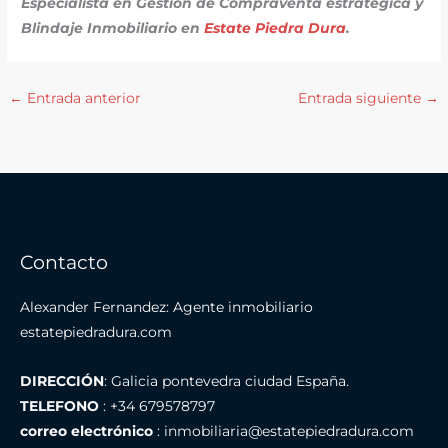
Especialista en Gestión de Compraventa estratégica y
Blindaje Inmobiliario en
Estate Piedra Dura
.
←
Entrada anterior
Entrada siguiente
→
Contacto
Alexander Fernandez: Agente inmobiliario
estatepiedradura.com
DIRECCIÓN
: Galicia pontevedra ciudad España.
TELEFONO
: +34 679578797
correo electrónico
: inmobiliaria@estatepiedradura.com