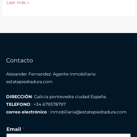
Rumbo
Leer más »
al
Éxito:
Consejos
para
Ser
un
Agente
Contacto
Inmobiliario
Exitoso
Alexander Fernandez: Agente inmobiliario
en
estatepiedradura.com
Línea
DIRECCIÓN
: Galicia pontevedra ciudad España.
TELEFONO
: +34 679578797
correo electrónico
: inmobiliaria@estatepiedradura.com
Email
*