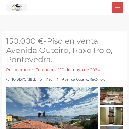
Ir
al
contenido
150.000 €-Piso en venta
Avenida Outeiro, Raxó Poio,
Pontevedra.
Por
Alexander Fernández
/
10 de mayo de 2024
⚪ NO DISPONIBLE
Piso
Avenida Outeiro, Raxó Poio