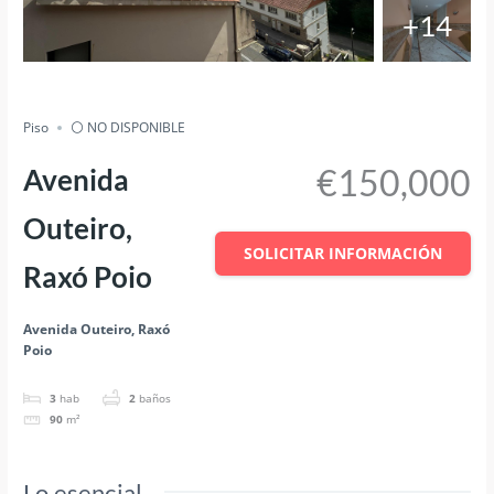
+14
Salvar
Cuota
Piso
⚪ NO DISPONIBLE
€150,000
Avenida
Outeiro,
SOLICITAR INFORMACIÓN
Raxó Poio
Avenida Outeiro, Raxó
Poio
3
hab
2
baños
90
m²
Lo esencial